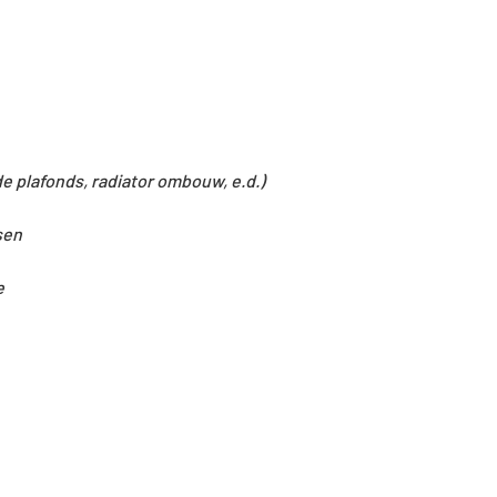
e plafonds, radiator ombouw, e.d.)
sen
e