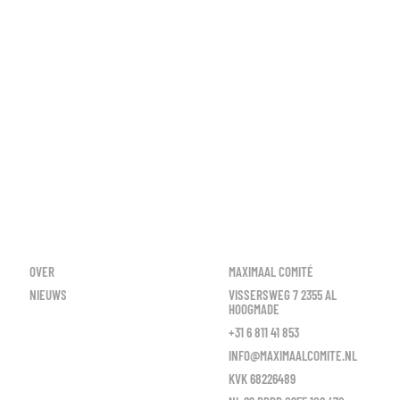
OVER
MAXIMAAL COMITÉ
NIEUWS
VISSERSWEG 7 2355 AL
HOOGMADE
+31 6 811 41 853
INFO@MAXIMAALCOMITE.NL
KVK 68226489