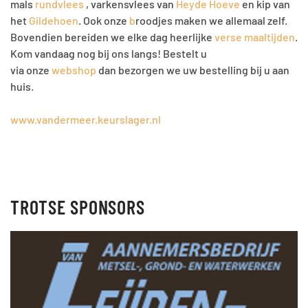
mals
rundvlees
, varkensvlees van
Heyde Hoeve
en kip van
het
Gildehoen
. Ook onze
b
roodjes maken we allemaal zelf.
Bovendien bereiden we elke dag heerlijke
verse maaltijden
.
Kom vandaag nog bij ons langs! Bestelt u
via onze
webshop
dan bezorgen we uw bestelling bij u aan
huis.
www.vandermeer.keurslager.nl
TROTSE SPONSORS