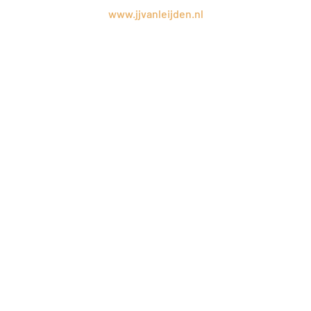
www.jjvanleijden.nl