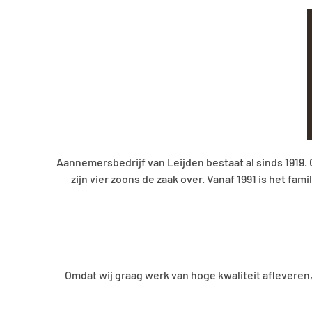
den bestaat al sinds 1919. Oprichter Jan van Leijden begon des
 over. Vanaf 1991 is het familiebedrijf in handen van kleinzonen
Braassem).
ERKEND LEERB
n hoge kwaliteit afleveren, zijn we in het bezit van diverse ke
bedrijf op te le