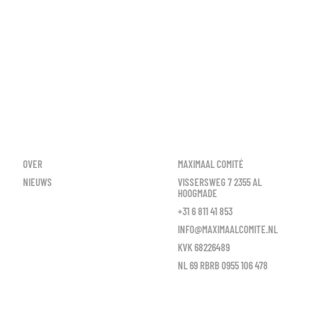
OVER
MAXIMAAL COMITÉ
NIEUWS
VISSERSWEG 7 2355 AL
HOOGMADE
+31 6 811 41 853
INFO@MAXIMAALCOMITE.NL
KVK 68226489
NL 69 RBRB 0955 106 478