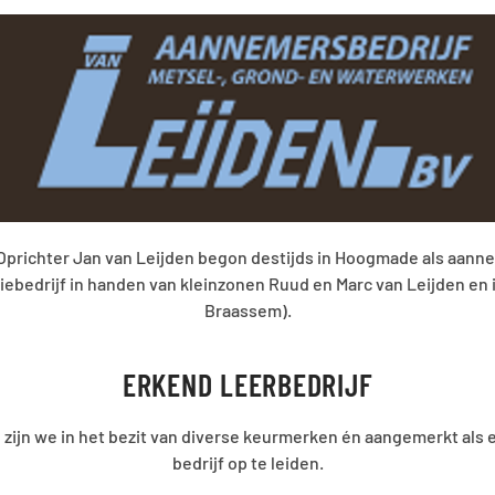
tijds in Hoogmade als aannemer in grond-, sloop- en slootwerke
 Ruud en Marc van Leijden en inmiddels gevestigd in Roelofarends
EDRIJF
urmerken én aangemerkt als erkend leerbedrijf om echte vakmens
iden.