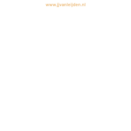
www.jjvanleijden.nl