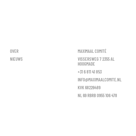
OVER
MAXIMAAL COMITÉ
NIEUWS
VISSERSWEG 7 2355 AL
HOOGMADE
+31 6 811 41 853
INFO@MAXIMAALCOMITE.NL
KVK 68226489
NL 69 RBRB 0955 106 478