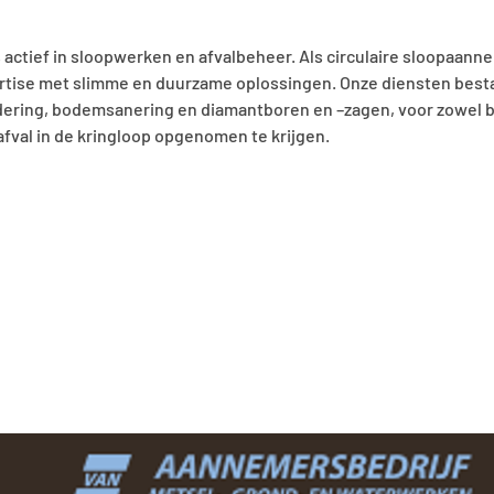
s actief in sloopwerken en afvalbeheer. Als circulaire sloopaann
tise met slimme en duurzame oplossingen. Onze diensten besta
ering, bodemsanering en diamantboren en –zagen, voor zowel be
afval in de kringloop opgenomen te krijgen.