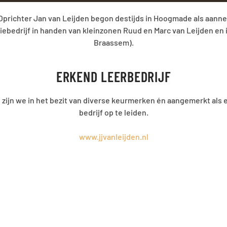
on destijds in Hoogmade als aannemer in grond-, sloop- en sloo
inzonen Ruud en Marc van Leijden en inmiddels gevestigd in Roelo
ssem).
EERBEDRIJF
erse keurmerken én aangemerkt als erkend leerbedrijf om echte 
p te leiden.
nleijden.nl