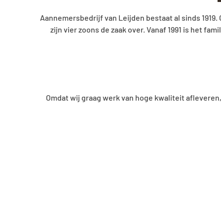
an Leijden bestaat al sinds 1919. Oprichter Jan van Leijden beg
de zaak over. Vanaf 1991 is het familiebedrijf in handen van kle
Braa
ERKEND L
erk van hoge kwaliteit afleveren, zijn we in het bezit van div
bedrijf o
www.jjva